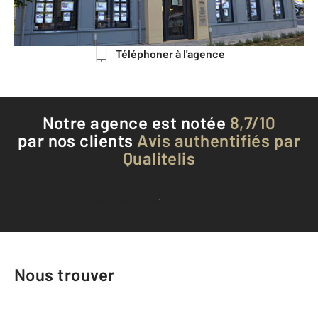
Envoyer un message
Téléphoner à l'agence
Notre agence est notée
8,7/10
par nos clients
Avis authentifiés par
Qualitelis
Voir tous les avis clients
Nous trouver