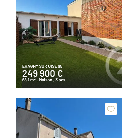
ERAGNY SUR OISE 95
249 900 €
2
68,1 m
, Maison
, 3 pcs