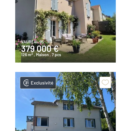
VAUREAL 95
379 000 €
2
126 m
, Maison
, 7 pcs
Exclusivité