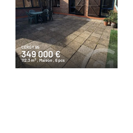
CERGY 95
349 000 €
2
112,3 m
, Maison
, 6 pcs