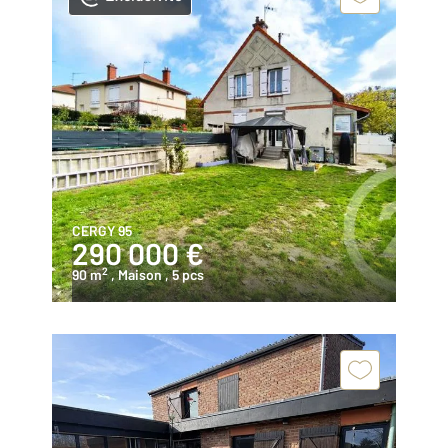
CERGY 95
290 000 €
2
90 m
, Maison
, 5 pcs