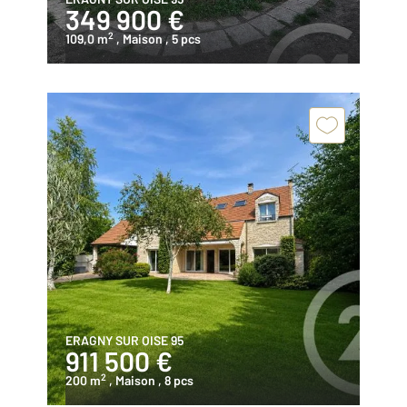
349 900 €
2
109,0 m
, Maison
, 5 pcs
ERAGNY SUR OISE 95
911 500 €
2
200 m
, Maison
, 8 pcs