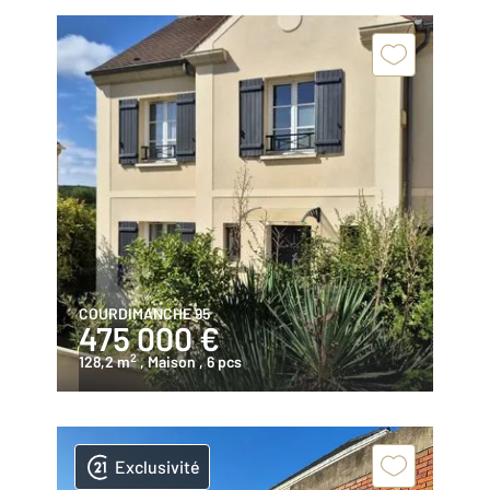
COURDIMANCHE 95
475 000 €
2
128,2 m
, Maison
, 6 pcs
Exclusivité