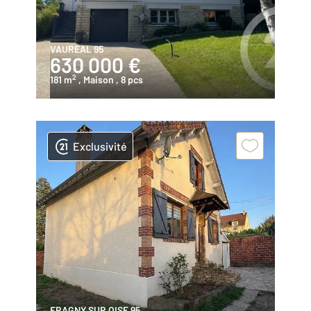
VAUREAL 95
630 000 €
2
181 m
, Maison
, 8 pcs
Exclusivité
ERAGNY SUR OISE 95